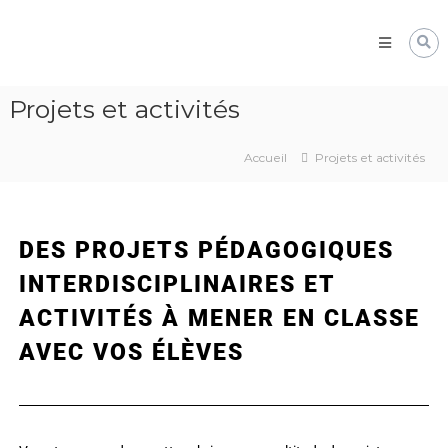
Pôle
Ressources
Pédagogiques
Développer
Projets et activités
les
compétences
cognitives
Accueil
Projets et activités
de
vos
élèves
DES PROJETS PÉDAGOGIQUES
INTERDISCIPLINAIRES ET
ACTIVITÉS À MENER EN CLASSE
AVEC VOS ÉLÈVES