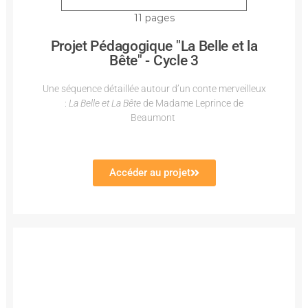
11 pages
Projet Pédagogique "La Belle et la
Bête" - Cycle 3
Une séquence détaillée autour d’un conte merveilleux
:
La Belle et La Bête
de Madame Leprince de
Beaumont
Accéder au projet