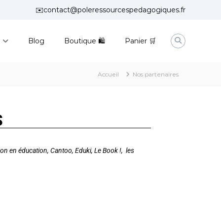
✉️contact@poleressourcespedagogiques.fr
n
Blog
Boutique 🛍
Panier 🛒
Accueil
Nos partenaires
S
on en éducation, Cantoo, Eduki, Le Book !, les