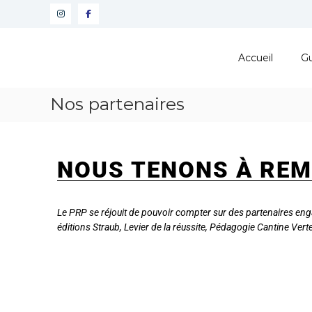
Pôle
Ressources
Accueil
Gu
Pédagogiques
Développer
Nos partenaires
les
compétences
cognitives
de
NOUS TENONS À REM
vos
élèves
Le PRP se réjouit de pouvoir compter sur des partenaires eng
éditions Straub, Levier de la réussite, Pédagogie Cantine Vert