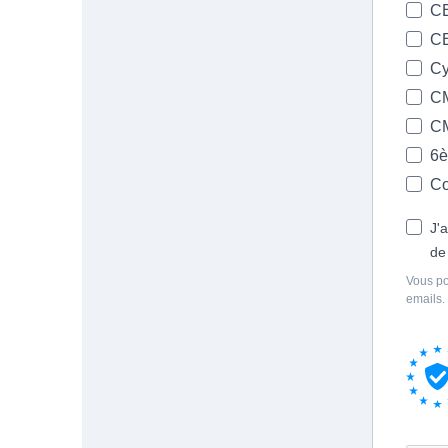
C
C
Cy
C
C
6
Co
J'
de
Vous po
emails.