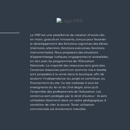
Le PRP est une plateforme de création d'outils clés
en main, gratuits et innovants, conçus pour favoriser
le développement des fonctions cognitives des élèves
(mémoire, attention, fonctions exécutives, fonctions
instrumentales). Nous proposons des situations
d’apprentissage ludiques, engageantes et accessibles,
en lien avec les programmes de l’Éducation
Nationale. La majorité des ressources sont gratuites.
Certaines ressources premium (comme nos e-books)
sont proposées à la vente dans la boutique, afin de
soutenir l’indépendance du projet et contribuer au
financement du site. Ce site s’adresse à tous les
enseignants du 1er et du 2nd degré, ainsi qu’à
l’ensemble des professionnels de l’éducation. Les
contenus sont protégés par le droit d’auteur : ils sont
utilisables librement dans un cadre pédagogique, à
condition de citer la source. Toute utilisation
commerciale est strictement interdite.