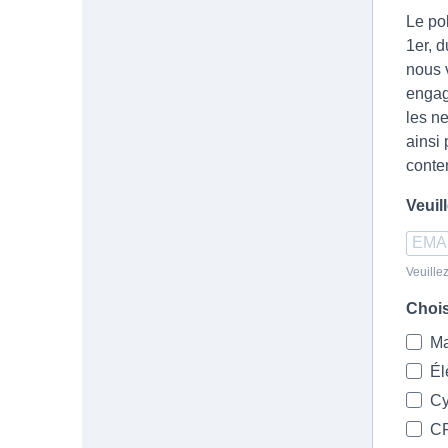
Le po
1er, 
nous 
engag
les n
ainsi 
conten
Veuil
Veuille
Chois
Ma
Él
Cy
C