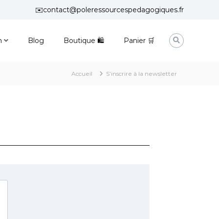
✉️contact@poleressourcespedagogiques.fr
n
Blog
Boutique 🛍
Panier 🛒
Accueil
S’inscrire à la newsletter