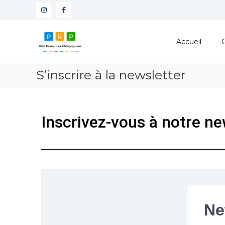
Pôle
Ressources
Accueil
Pédagogiques
Développer
S’inscrire à la newsletter
les
compétences
cognitives
de
Inscrivez-vous à notre ne
vos
élèves
Ne