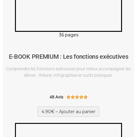
36 pages
E-BOOK PREMIUM : Les fonctions exécutives
Comprendre les fonctions exécutives pour mieux accompagner les
élèves : théorie, infographies et outils pratiques
48 Avis





4.90€ – Ajouter au panier