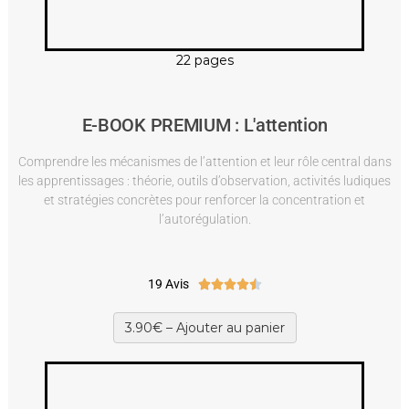
22 pages
E-BOOK PREMIUM : L'attention
Comprendre les mécanismes de l’attention et leur rôle central dans
les apprentissages : théorie, outils d’observation, activités ludiques
et stratégies concrètes pour renforcer la concentration et
l’autorégulation.
19 Avis





3.90€ – Ajouter au panier