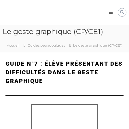
Pôle
Ressources
Pédagogiques
Développer
Le geste graphique (CP/CE1)
les
compétences
cognitives
Accueil
Guides pédagogiques
Le geste graphique (CP/CE1)
de
vos
élèves
GUIDE N°7 : ÉLÈVE PRÉSENTANT DES
DIFFICULTÉS DANS LE GESTE
GRAPHIQUE