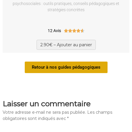
psychosociales : outils pratiques, conseils pédagogiques et
stratégies concrètes
12 Avis





2.90€ – Ajouter au panier
Retour à nos guides pédagogiques
Laisser un commentaire
Votre adresse e-mail ne sera pas publiée.
Les champs
obligatoires sont indiqués avec
*