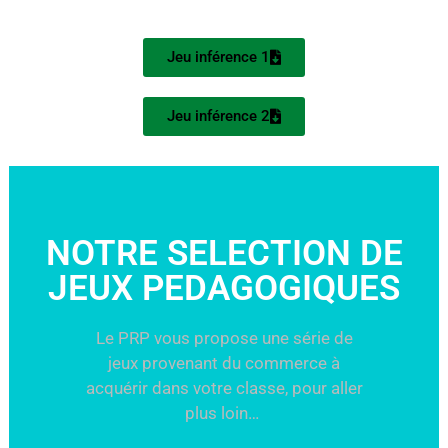
Jeu inférence 1
Jeu inférence 2
NOTRE SELECTION DE
JEUX PEDAGOGIQUES
Le PRP vous propose une série de
jeux provenant du commerce à
acquérir dans votre classe, pour aller
plus loin…