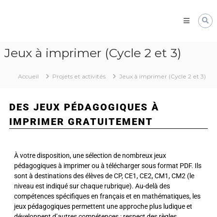
Pôle
Ressources
Pédagogiques
Développer
Jeux à imprimer (Cycle 2 et 3)
les
compétences
cognitives
Accueil
Projets et activités
Jeux à imprimer (Cycle 2 et 3)
de
vos
élèves
DES JEUX PÉDAGOGIQUES À
IMPRIMER GRATUITEMENT
À votre disposition, une sélection de nombreux jeux
pédagogiques à imprimer ou à télécharger sous format PDF. Ils
sont à destinations des élèves de CP, CE1, CE2, CM1, CM2 (le
niveau est indiqué sur chaque rubrique). Au-delà des
compétences spécifiques en français et en mathématiques, les
jeux pédagogiques permettent une approche plus ludique et
développent d’autres compétences : respect des règles,