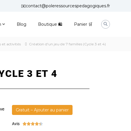
✉️contact@poleressourcespedagogiques.fr
n
Blog
Boutique 🛍
Panier 🛒
 et activités
Création d’un jeu de 7 familles (Cycle 3 et 4)
YCLE 3 ET 4
ive
Gratuit – Ajouter au panier
Avis




