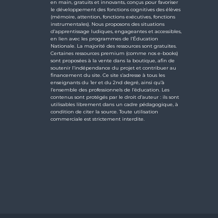
en main, gratuits et innovants, conçus pour favoriser
le développement des fonctions cognitives des élèves
(mémoire, attention, fonctions exécutives, fonctions
instrumentales). Nous proposons des situations
d’apprentissage ludiques, engageantes et accessibles,
en lien avec les programmes de l’Éducation
Nationale. La majorité des ressources sont gratuites.
Certaines ressources premium (comme nos e-books)
sont proposées à la vente dans la boutique, afin de
soutenir l’indépendance du projet et contribuer au
financement du site. Ce site s’adresse à tous les
enseignants du 1er et du 2nd degré, ainsi qu’à
l’ensemble des professionnels de l’éducation. Les
contenus sont protégés par le droit d’auteur : ils sont
utilisables librement dans un cadre pédagogique, à
condition de citer la source. Toute utilisation
commerciale est strictement interdite.