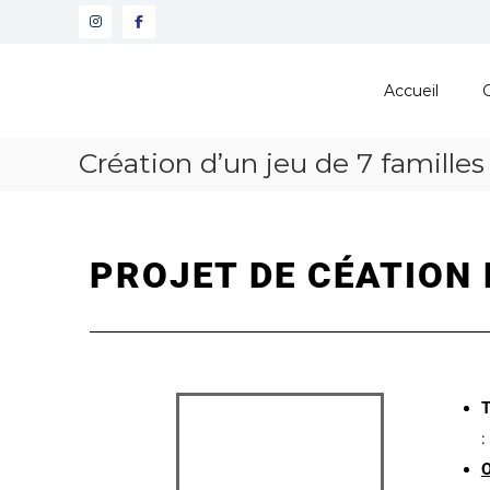
Pôle
Ressources
Accueil
Pédagogiques
Développer
Création d’un jeu de 7 familles 
les
compétences
cognitives
de
vos
PROJET DE CÉATION D
élèves
T
:
O