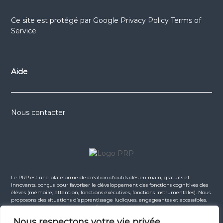
Ce site est protégé par
Google Privacy Policy
Terms of
Service
Aide
Nous contacter
Le PRP est une plateforme de création d'outils clés en main, gratuits et
innovants, conçus pour favoriser le développement des fonctions cognitives des
élèves (mémoire, attention, fonctions exécutives, fonctions instrumentales). Nous
proposons des situations d’apprentissage ludiques, engageantes et accessibles,
en lien avec les programmes de l’Éducation Nationale. La majorité des
ressources sont gratuites. Certaines ressources premium (comme nos e-books)
Nous respectons votre vie privée.
sont proposées à la vente dans la boutique, afin de soutenir l’indépendance du