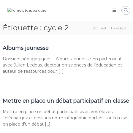
Aller
Pôle
au
Ressources
contenu
Pédagogiques
Étiquette :
cycle 2
Accueil
cycle 2
Développer
les
compétences
cognitives
Albums jeunesse
de
vos
Dossiers pédagogiques – Albums jeunesse En partenariat
élèves
avec Julien Ledoux, docteur en sciences de l’éducation et
auteur de ressources pour […]
Mettre en place un débat participatif en classe
Mettre en place un débat participatif avec vos élèves
Téléchargez ci-dessous notre infographie portant sur la mise
en place d’un débat […]