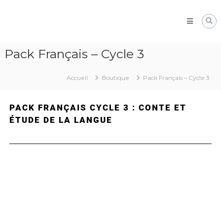
Pôle
Ressources
Pédagogiques
Développer
Pack Français – Cycle 3
les
compétences
cognitives
Accueil
Boutique
Pack Français – Cycle 3
de
vos
élèves
PACK FRANÇAIS CYCLE 3 : CONTE ET
ÉTUDE DE LA LANGUE