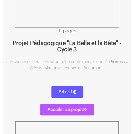
11 pages
Projet Pédagogique "La Belle et la Bête" -
Cycle 3
Une séquence détaillée autour d’un conte merveilleux :
La Belle et La
Bête
de Madame Leprince de Beaumont
Prix : 1
Accéder au projet