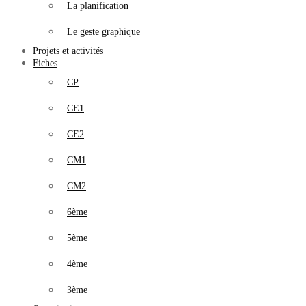
La planification
Le geste graphique
Projets et activités
Fiches
CP
CE1
CE2
CM1
CM2
6ème
5ème
4ème
3ème