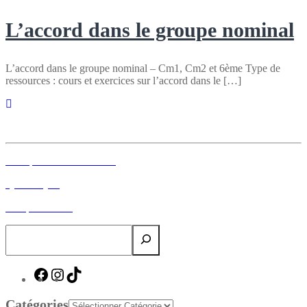
L’accord dans le groupe nominal
L’accord dans le groupe nominal – Cm1, Cm2 et 6ème Type de
ressources : cours et exercices sur l’accord dans le […]
Poleressourcespedagogiques.fr
Inscription à la newsletter
Qui suis-je ?
Nos partenaires
Rechercher
réseaux
réseaux
réseaux
sociaux
sociaux
sociaux
Catégories