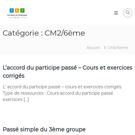
Aller
Pôle
au
Ressources
contenu
Pédagogiques
Développer
Catégorie :
CM2/6ème
les
compétences
cognitives
Accueil
CM2/6ème
de
vos
élèves
L’accord du participe passé – Cours et exercices
corrigés
L’ accord du participe passé – cours et exercices corrigés
Type de ressources : Cours accord du participe passé
exercices […]
Passé simple du 3ème groupe