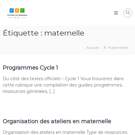
Aller
Pôle
au
Ressources
contenu
Pédagogiques
Développer
Étiquette :
maternelle
les
compétences
cognitives
Accueil
maternelle
de
vos
élèves
Programmes Cycle 1
Du côté des textes officiels – Cycle 1 Vous trouverez dans
cette rubrique une compilation des guides, programmes,
ressources générales, […]
Organisation des ateliers en maternelle
Organisation des ateliers en maternelle Type de ressources