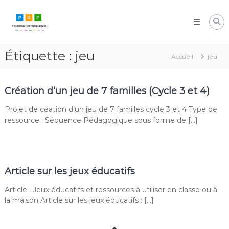
Aller
Pôle
au
Ressources
contenu
Pédagogiques
Développer
Étiquette :
jeu
les
Accueil
jeu
compétences
cognitives
de
Création d’un jeu de 7 familles (Cycle 3 et 4)
vos
élèves
Projet de céation d’un jeu de 7 familles cycle 3 et 4 Type de
ressource : Séquence Pédagogique sous forme de […]
Article sur les jeux éducatifs
Article : Jeux éducatifs et ressources à utiliser en classe ou à
la maison Article sur les jeux éducatifs : […]