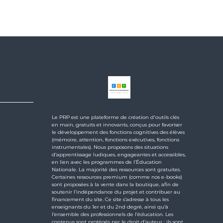
Le PRP est une plateforme de création d'outils clés
en main, gratuits et innovants, conçus pour favoriser
le développement des fonctions cognitives des élèves
(mémoire, attention, fonctions exécutives, fonctions
instrumentales). Nous proposons des situations
d’apprentissage ludiques, engageantes et accessibles,
en lien avec les programmes de l’Éducation
Nationale. La majorité des ressources sont gratuites.
Certaines ressources premium (comme nos e-books)
sont proposées à la vente dans la boutique, afin de
soutenir l’indépendance du projet et contribuer au
financement du site. Ce site s’adresse à tous les
enseignants du 1er et du 2nd degré, ainsi qu’à
l’ensemble des professionnels de l’éducation. Les
contenus sont protégés par le droit d’auteur : ils sont