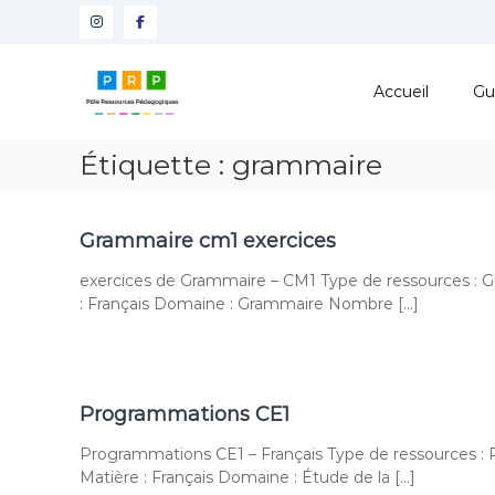
Aller
Instagram
Facebook
au
contenu
Pôle
Ressources
Accueil
Gu
Pédagogiques
Développer
Étiquette :
grammaire
les
compétences
cognitives
Grammaire cm1 exercices
de
vos
exercices de Grammaire – CM1 Type de ressources : G
élèves
: Français Domaine : Grammaire Nombre […]
Programmations CE1
Programmations CE1 – Français Type de ressources : P
Matière : Français Domaine : Étude de la […]