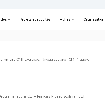
ides
Projets et activités
Fiches
Organisation
rammaire CM1 exercices Niveau scolaire : CM1 Matière
rogrammations CE1 – Français Niveau scolaire : CE1