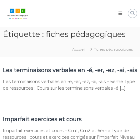
Aller
Pôle
au
Ressources
contenu
Pédagogiques
Développer
Étiquette :
fiches pédagogiques
les
compétences
cognitives
Accueil
fiches pédagogiques
de
vos
élèves
Les terminaisons verbales en -é, -er, -ez, -ai, -ais
Les terminaisons verbales en -é, -er, -ez, -ai, -ais – 6ème Type
de ressources : Cours sur les terminaisons verbales -é […]
Imparfait exercices et cours
Imparfait exercices et cours – Cm1, Cm2 et 6ème Type de
ressources : cours et exercices corrigés sur l’imparfait Niveau