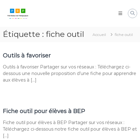
Aller
Pôle
au
Ressources
contenu
Pédagogiques
Développer
Étiquette :
fiche outil
les
Accueil
fiche outil
compétences
cognitives
de
Outils à favoriser
vos
élèves
Outils à favoriser Partager sur vos réseaux : Téléchargez ci-
dessous une nouvelle proposition d’une fiche pour apprendre
aux élèves à […]
Fiche outil pour élèves à BEP
Fiche outil pour élèves à BEP Partager sur vos réseaux :
Téléchargez ci-dessous notre fiche outil pour élèves à BEP et
[…]