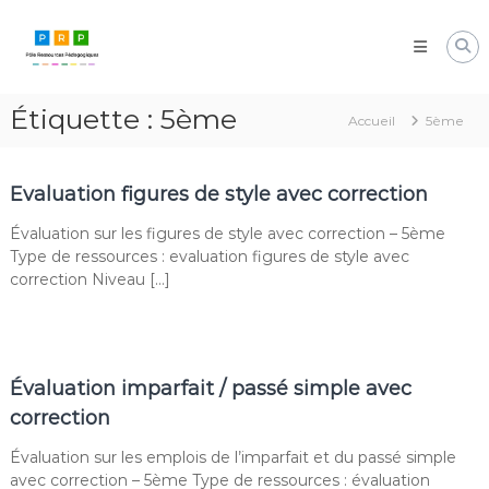
Aller
Pôle
au
Ressources
contenu
Pédagogiques
Développer
Étiquette :
5ème
les
Accueil
5ème
compétences
cognitives
de
Evaluation figures de style avec correction
vos
élèves
Évaluation sur les figures de style avec correction – 5ème
Type de ressources : evaluation figures de style avec
correction Niveau […]
Évaluation imparfait / passé simple avec
correction
Évaluation sur les emplois de l’imparfait et du passé simple
avec correction – 5ème Type de ressources : évaluation