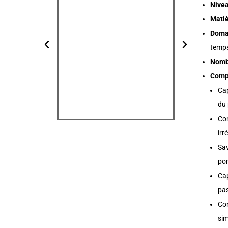
Nivea
Matiè
Doma
temp
Nombr
Compé
Cap
du 
Com
irr
Sav
pon
Cap
pas
Com
sim