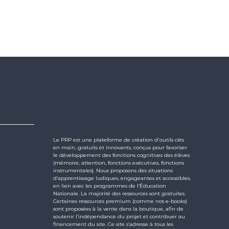
Le PRP est une plateforme de création d'outils clés
en main, gratuits et innovants, conçus pour favoriser
le développement des fonctions cognitives des élèves
(mémoire, attention, fonctions exécutives, fonctions
instrumentales). Nous proposons des situations
d’apprentissage ludiques, engageantes et accessibles,
en lien avec les programmes de l’Éducation
Nationale. La majorité des ressources sont gratuites.
Certaines ressources premium (comme nos e-books)
sont proposées à la vente dans la boutique, afin de
soutenir l’indépendance du projet et contribuer au
financement du site. Ce site s’adresse à tous les