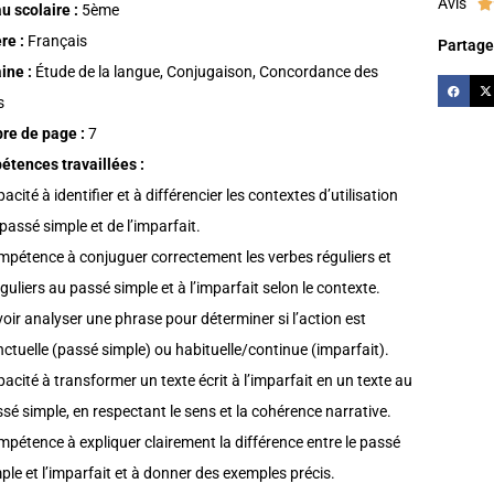
Avis

u scolaire :
5ème
re :
Français
Partager
ine :
Étude de la langue, Conjugaison, Concordance des
s
e de page :
7
tences travaillées :
acité à identifier et à différencier les contextes d’utilisation
passé simple et de l’imparfait.
pétence à conjuguer correctement les verbes réguliers et
éguliers au passé simple et à l’imparfait selon le contexte.
oir analyser une phrase pour déterminer si l’action est
ctuelle (passé simple) ou habituelle/continue (imparfait).
acité à transformer un texte écrit à l’imparfait en un texte au
sé simple, en respectant le sens et la cohérence narrative.
pétence à expliquer clairement la différence entre le passé
ple et l’imparfait et à donner des exemples précis.