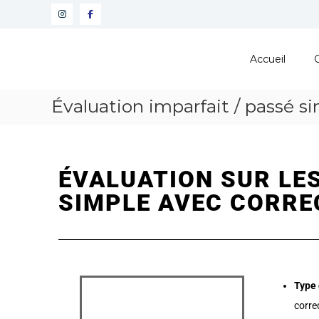
Pôle
Ressources
Accueil
Pédagogiques
Développer
Évaluation imparfait / passé s
les
compétences
cognitives
de
vos
ÉVALUATION SUR LES
élèves
SIMPLE AVEC CORRE
Type 
corre