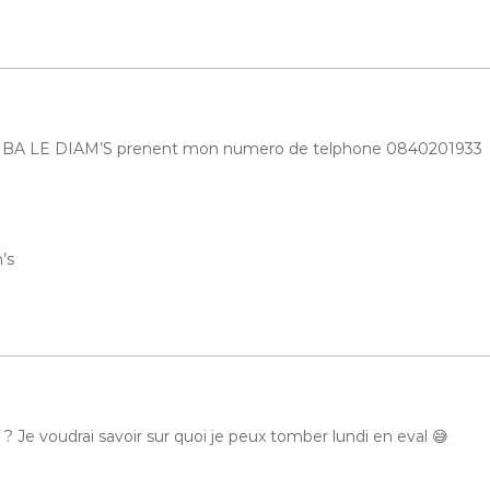
MBA LE DIAM’S prenent mon numero de telphone 0840201933
m’s
 ? Je voudrai savoir sur quoi je peux tomber lundi en eval 😅