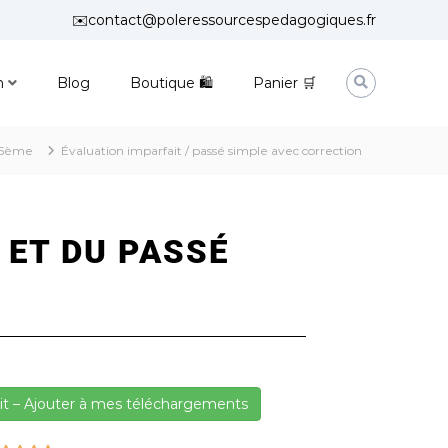
✉️contact@poleressourcespedagogiques.fr
n
Blog
Boutique 🛍
Panier 🛒
5ème
Évaluation imparfait / passé simple avec correction
 ET DU PASSÉ
it – Ajouter à mes téléchargements