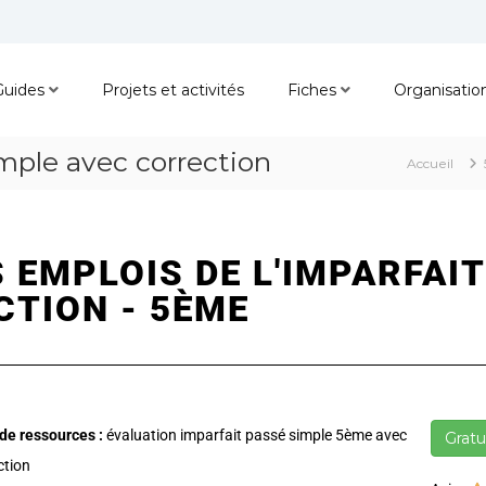
Guides
Projets et activités
Fiches
Organisatio
imple avec correction
Accueil
 EMPLOIS DE L'IMPARFAIT
CTION - 5ÈME
de ressources :
évaluation imparfait passé simple 5ème avec
Gratu
ction