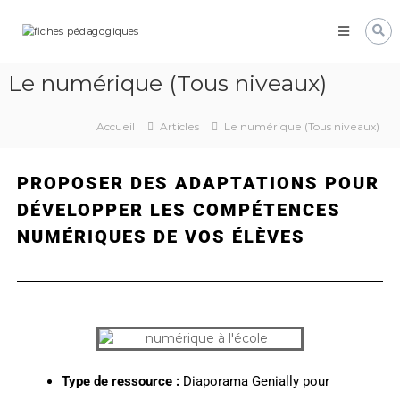
Pôle
Ressources
Pédagogiques
Le numérique (Tous niveaux)
Développer
les
compétences
Accueil
Articles
Le numérique (Tous niveaux)
cognitives
de
vos
PROPOSER DES ADAPTATIONS POUR
élèves
DÉVELOPPER LES COMPÉTENCES
NUMÉRIQUES DE VOS ÉLÈVES
Type de ressource :
Diaporama Genially pour