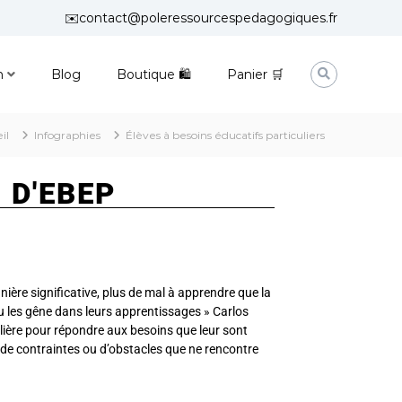
✉️contact@poleressourcespedagogiques.fr
n
Blog
Boutique 🛍
Panier 🛒
il
Infographies
Élèves à besoins éducatifs particuliers
 D'EBEP
nière significative, plus de mal à apprendre que la
u les gêne dans leurs apprentissages » Carlos
culière pour répondre aux besoins que leur sont
git de contraintes ou d’obstacles que ne rencontre