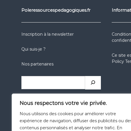
Poleressourcespedagogiques.fr
Informat
Inscription à la newsletter
Condition
confident
Qui suis-je ?
Ce site e
Policy
Te
Nos partenaires
Nous respectons votre vie privée.
Nous utilisons des cookies pour améliorer votre
expérience de navigation, diffuser des publicités ou de
Catégories
contenus personnalisés et analyser notre trafic. En