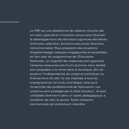
Le PRP est une plateforme de création d'outils clés
en main, gratuits et innovants, conçus pour favoriser
le développement des fonctions cognitives des élèves
(mémoire, attention, fonctions exécutives, fonctions
instrumentales). Nous proposons des situations
d’apprentissage ludiques, engageantes et accessibles,
en lien avec les programmes de l’Éducation
Nationale. La majorité des ressources sont gratuites.
Certaines ressources premium (comme nos e-books)
sont proposées à la vente dans la boutique, afin de
soutenir l’indépendance du projet et contribuer au
financement du site. Ce site s’adresse à tous les
enseignants du 1er et du 2nd degré, ainsi qu’à
l’ensemble des professionnels de l’éducation. Les
contenus sont protégés par le droit d’auteur : ils sont
utilisables librement dans un cadre pédagogique, à
condition de citer la source. Toute utilisation
commerciale est strictement interdite.