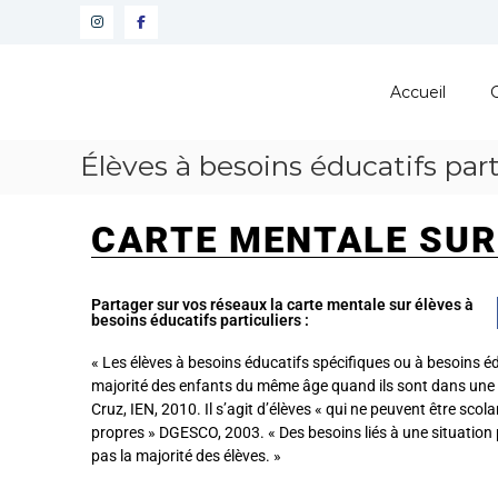
Pôle
Ressources
Accueil
Pédagogiques
Développer
Élèves à besoins éducatifs part
les
compétences
cognitives
CARTE MENTALE SUR 
de
vos
élèves
Partager sur vos réseaux la carte mentale sur élèves à
besoins éducatifs particuliers :
« Les élèves à besoins éducatifs spécifiques ou à besoins éd
majorité des enfants du même âge quand ils sont dans une si
Cruz, IEN, 2010. Il s’agit d’élèves « qui ne peuvent être sco
propres »
DGESCO
, 2003. « Des besoins liés à une situation 
pas la majorité des élèves. »