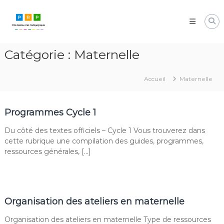
Aller
Pôle
au
Ressources
contenu
Pédagogiques
Développer
Catégorie :
Maternelle
les
compétences
cognitives
Accueil
Maternelle
de
vos
élèves
Programmes Cycle 1
Du côté des textes officiels – Cycle 1 Vous trouverez dans
cette rubrique une compilation des guides, programmes,
ressources générales, […]
Organisation des ateliers en maternelle
Organisation des ateliers en maternelle Type de ressources