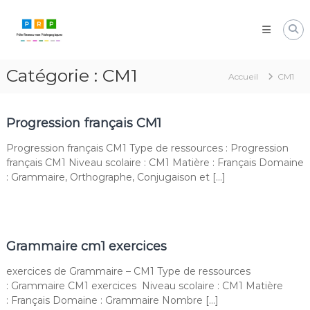
Aller
Pôle
au
Ressources
contenu
Pédagogiques
Développer
Catégorie :
CM1
les
Accueil
CM1
compétences
cognitives
de
Progression français CM1
vos
élèves
Progression français CM1 Type de ressources : Progression
français CM1 Niveau scolaire : CM1 Matière : Français Domaine
: Grammaire, Orthographe, Conjugaison et […]
Grammaire cm1 exercices
exercices de Grammaire – CM1 Type de ressources
: Grammaire CM1 exercices Niveau scolaire : CM1 Matière
: Français Domaine : Grammaire Nombre […]