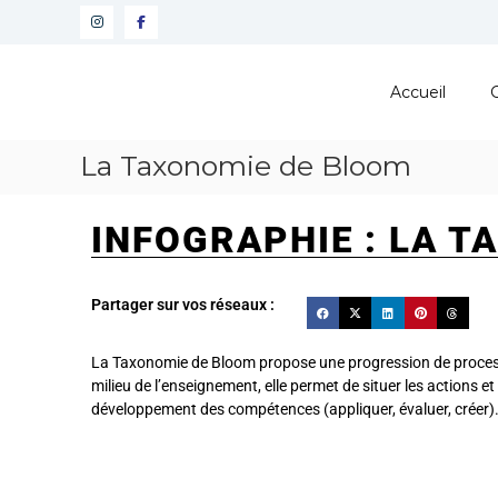
Pôle
Ressources
Accueil
Pédagogiques
Développer
La Taxonomie de Bloom
les
compétences
cognitives
INFOGRAPHIE : LA 
de
vos
élèves
Partager sur vos réseaux :
La Taxonomie de Bloom propose une progression de processus
milieu de l’enseignement, elle permet de situer les actions 
développement des compétences (appliquer, évaluer, créer).