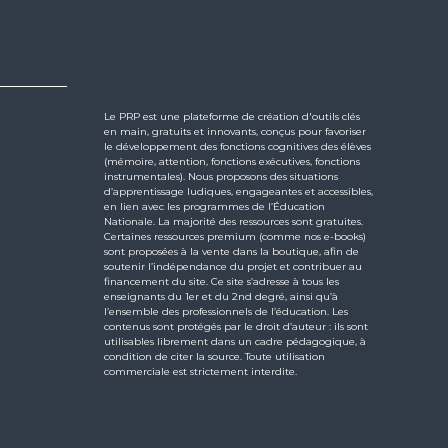
Le PRP est une plateforme de création d'outils clés
en main, gratuits et innovants, conçus pour favoriser
le développement des fonctions cognitives des élèves
(mémoire, attention, fonctions exécutives, fonctions
instrumentales). Nous proposons des situations
d’apprentissage ludiques, engageantes et accessibles,
en lien avec les programmes de l’Éducation
Nationale. La majorité des ressources sont gratuites.
Certaines ressources premium (comme nos e-books)
sont proposées à la vente dans la boutique, afin de
soutenir l’indépendance du projet et contribuer au
financement du site. Ce site s’adresse à tous les
enseignants du 1er et du 2nd degré, ainsi qu’à
l’ensemble des professionnels de l’éducation. Les
contenus sont protégés par le droit d’auteur : ils sont
utilisables librement dans un cadre pédagogique, à
condition de citer la source. Toute utilisation
commerciale est strictement interdite.