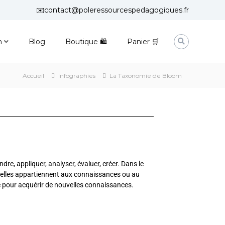
✉️contact@poleressourcespedagogiques.fr
n
Blog
Boutique 🛍
Panier 🛒
Accueil
Infographies
La Taxonomie de Bloom
e, appliquer, analyser, évaluer, créer. Dans le
 si elles appartiennent aux connaissances ou au
e pour acquérir de nouvelles connaissances.