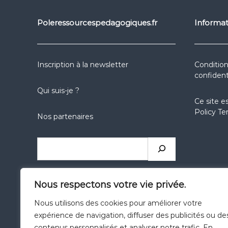
Poleressourcespedagogiques.fr
Informat
Inscription à la newsletter
Condition
confident
Qui suis-je ?
Ce site e
Policy
Te
Nos partenaires
Nous respectons votre vie privée.
Nous utilisons des cookies pour améliorer votre
expérience de navigation, diffuser des publicités ou de
Catégories
contenus personnalisés et analyser notre trafic. En