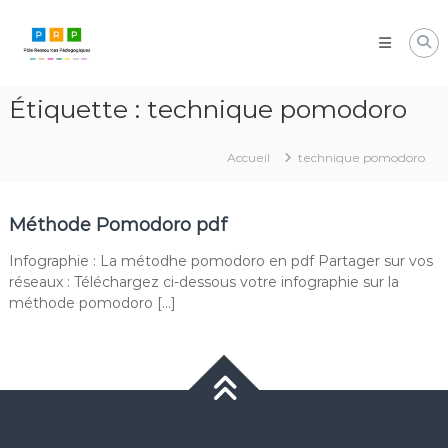
Aller
Pôle
au
Ressources
contenu
Pédagogiques
Développer
Étiquette :
technique pomodoro
les
compétences
cognitives
Accueil
technique pomodoro
de
vos
élèves
Méthode Pomodoro pdf
Infographie : La métodhe pomodoro en pdf Partager sur vos
réseaux : Téléchargez ci-dessous votre infographie sur la
méthode pomodoro […]