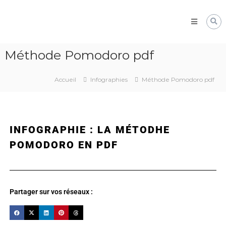
Pôle
Ressources
Pédagogiques
Développer
Méthode Pomodoro pdf
les
compétences
cognitives
Accueil
Infographies
Méthode Pomodoro pdf
de
vos
élèves
INFOGRAPHIE : LA MÉTODHE
POMODORO EN PDF
Partager sur vos réseaux :