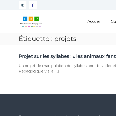
Aller
Instagram
Facebook
au
contenu
Pôle
Ressources
Accueil
Gu
Pédagogiques
Développer
Étiquette :
projets
les
compétences
cognitives
Projet sur les syllabes : « les animaux fan
de
vos
Un projet de manipulation de syllabes pour travailler e
élèves
Pédagogique via la […]