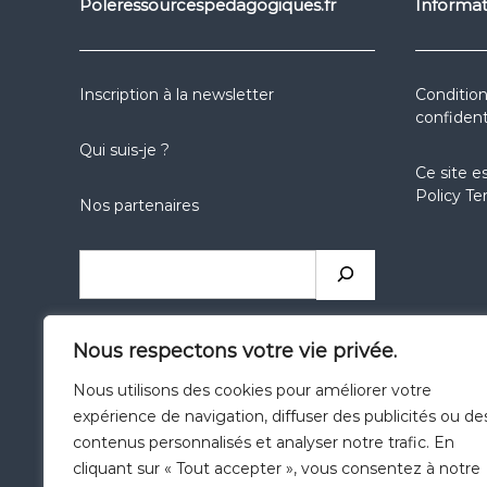
Poleressourcespedagogiques.fr
Informat
Inscription à la newsletter
Condition
confident
Qui suis-je ?
Ce site e
Policy
Te
Nos partenaires
Rechercher
réseaux
réseaux
réseaux
Nous respectons votre vie privée.
sociaux
sociaux
sociaux
Nous utilisons des cookies pour améliorer votre
expérience de navigation, diffuser des publicités ou de
Catégories
contenus personnalisés et analyser notre trafic. En
cliquant sur « Tout accepter », vous consentez à notre