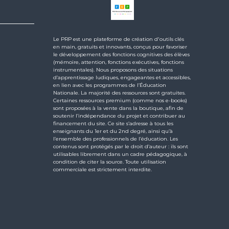
Le PRP est une plateforme de création d'outils clés
en main, gratuits et innovants, conçus pour favoriser
le développement des fonctions cognitives des élèves
(mémoire, attention, fonctions exécutives, fonctions
instrumentales). Nous proposons des situations
d’apprentissage ludiques, engageantes et accessibles,
en lien avec les programmes de l’Éducation
Nationale. La majorité des ressources sont gratuites.
Certaines ressources premium (comme nos e-books)
sont proposées à la vente dans la boutique, afin de
soutenir l’indépendance du projet et contribuer au
financement du site. Ce site s’adresse à tous les
enseignants du 1er et du 2nd degré, ainsi qu’à
l’ensemble des professionnels de l’éducation. Les
contenus sont protégés par le droit d’auteur : ils sont
utilisables librement dans un cadre pédagogique, à
condition de citer la source. Toute utilisation
commerciale est strictement interdite.