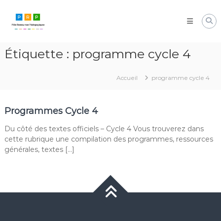
Aller
Pôle
au
Ressources
contenu
Pédagogiques
Développer
Étiquette :
programme cycle 4
les
compétences
cognitives
Accueil
programme cycle 4
de
vos
élèves
Programmes Cycle 4
Du côté des textes officiels – Cycle 4 Vous trouverez dans
cette rubrique une compilation des programmes, ressources
générales, textes […]