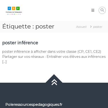
Aller
Pôle
au
Ressources
contenu
Pédagogiques
Développer
Étiquette :
poster
les
Accueil
poster
compétences
cognitives
de
poster inférence
vos
élèves
poster inférence à afficher dans votre classe (CP, CE1, CE2)
Partager sur vos réseaux : Entraîner vos élèves aux inférences
[…]
Poleressourcespedagogiques.fr