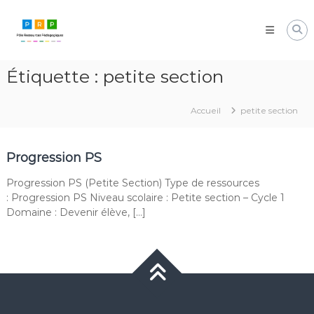
Aller
Pôle
au
Ressources
contenu
Pédagogiques
Développer
Étiquette :
petite section
les
compétences
cognitives
Accueil
petite section
de
vos
élèves
Progression PS
Progression PS (Petite Section) Type de ressources
: Progression PS Niveau scolaire : Petite section – Cycle 1
Domaine : Devenir élève, […]