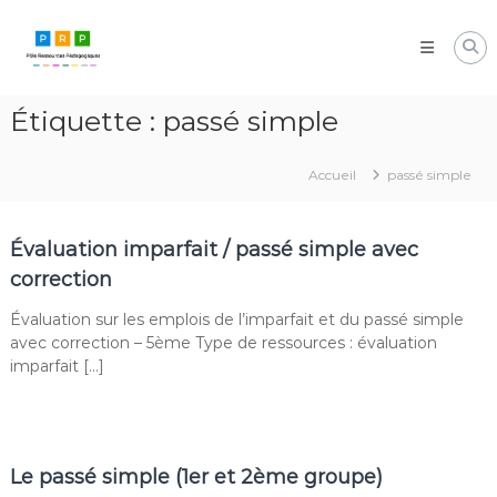
Aller
Pôle
au
Ressources
contenu
Pédagogiques
Développer
Étiquette :
passé simple
les
compétences
cognitives
Accueil
passé simple
de
vos
élèves
Évaluation imparfait / passé simple avec
correction
Évaluation sur les emplois de l’imparfait et du passé simple
avec correction – 5ème Type de ressources : évaluation
imparfait […]
Le passé simple (1er et 2ème groupe)