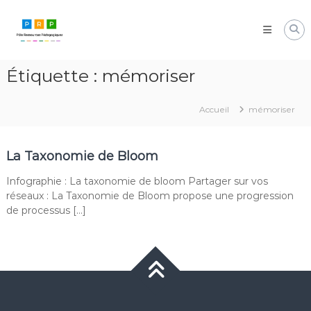
Aller
Pôle
au
Ressources
contenu
Pédagogiques
Développer
Étiquette :
mémoriser
les
compétences
cognitives
Accueil
mémoriser
de
vos
élèves
La Taxonomie de Bloom
Infographie : La taxonomie de bloom Partager sur vos
réseaux : La Taxonomie de Bloom propose une progression
de processus […]