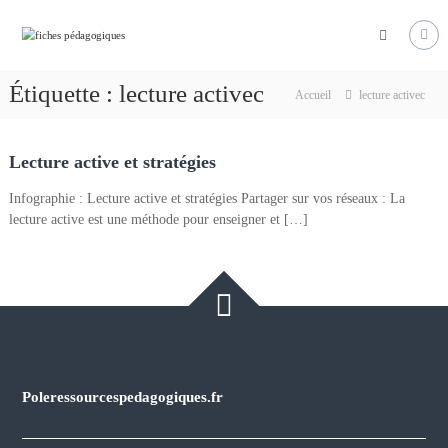
Aller
Pôle
au
Ressources
contenu
Pédagogiques
Étiquette :
lecture activec
Accueil
lecture activec
Développer
les
compétences
cognitives
Lecture active et stratégies
de
vos
Infographie : Lecture active et stratégies Partager sur vos réseaux : La
élèves
lecture active est une méthode pour enseigner et […]
Poleressourcespedagogiques.fr