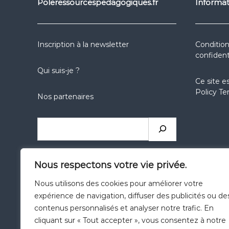
Poleressourcespedagogiques.fr
Informat
Inscription à la newsletter
Condition
confident
Qui suis-je ?
Ce site e
Policy
Te
Nos partenaires
Rechercher
réseaux
réseaux
réseaux
Nous respectons votre vie privée.
sociaux
sociaux
sociaux
Nous utilisons des cookies pour améliorer votre
expérience de navigation, diffuser des publicités ou de
Catégories
contenus personnalisés et analyser notre trafic. En
cliquant sur « Tout accepter », vous consentez à notre