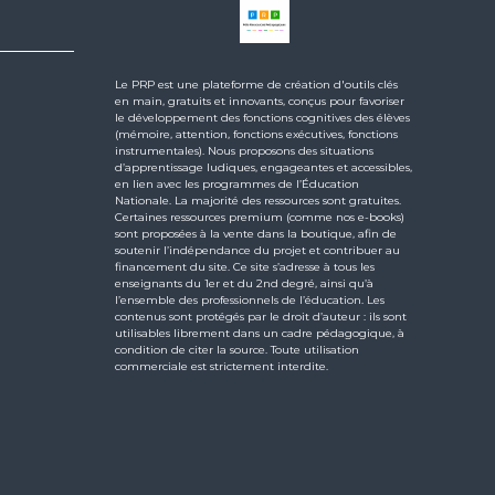
Le PRP est une plateforme de création d'outils clés
en main, gratuits et innovants, conçus pour favoriser
le développement des fonctions cognitives des élèves
(mémoire, attention, fonctions exécutives, fonctions
instrumentales). Nous proposons des situations
d’apprentissage ludiques, engageantes et accessibles,
en lien avec les programmes de l’Éducation
Nationale. La majorité des ressources sont gratuites.
Certaines ressources premium (comme nos e-books)
sont proposées à la vente dans la boutique, afin de
soutenir l’indépendance du projet et contribuer au
financement du site. Ce site s’adresse à tous les
enseignants du 1er et du 2nd degré, ainsi qu’à
l’ensemble des professionnels de l’éducation. Les
contenus sont protégés par le droit d’auteur : ils sont
utilisables librement dans un cadre pédagogique, à
condition de citer la source. Toute utilisation
commerciale est strictement interdite.