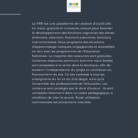
Le PRP est une plateforme de création d'outils clés
en main, gratuits et innovants, conçus pour favoriser
le développement des fonctions cognitives des élèves
(mémoire, attention, fonctions exécutives, fonctions
instrumentales). Nous proposons des situations
d’apprentissage ludiques, engageantes et accessibles,
en lien avec les programmes de l’Éducation
Nationale. La majorité des ressources sont gratuites.
Certaines ressources premium (comme nos e-books)
sont proposées à la vente dans la boutique, afin de
soutenir l’indépendance du projet et contribuer au
financement du site. Ce site s’adresse à tous les
enseignants du 1er et du 2nd degré, ainsi qu’à
l’ensemble des professionnels de l’éducation. Les
contenus sont protégés par le droit d’auteur : ils sont
utilisables librement dans un cadre pédagogique, à
condition de citer la source. Toute utilisation
commerciale est strictement interdite.