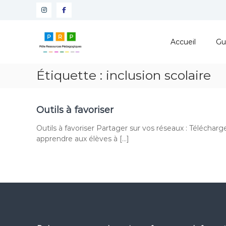
Aller
Instagram
Facebook
au
contenu
Pôle
Ressources
Accueil
Gu
Pédagogiques
Développer
Étiquette :
inclusion scolaire
les
compétences
cognitives
Outils à favoriser
de
vos
Outils à favoriser Partager sur vos réseaux : Téléchar
élèves
apprendre aux élèves à […]