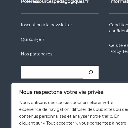
Poleressourcespedagogiques.fr
Informat
Inscription à la newsletter
Condition
confident
Qui suis-je ?
Ce site e
Policy
Te
Nos partenaires
Rechercher
réseaux
réseaux
réseaux
Nous respectons votre vie privée.
sociaux
sociaux
sociaux
Nous utilisons des cookies pour améliorer votre
expérience de navigation, diffuser des publicités ou de
Catégories
contenus personnalisés et analyser notre trafic. En
cliquant sur « Tout accepter », vous consentez à notre