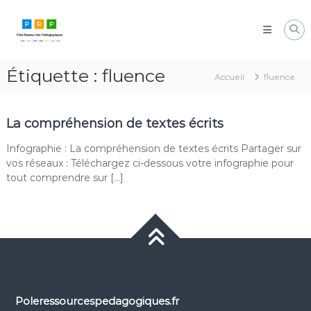
Aller
Pôle
au
Ressources
contenu
Pédagogiques
Développer
Étiquette :
fluence
les
Accueil
fluence
compétences
cognitives
de
La compréhension de textes écrits
vos
élèves
Infographie : La compréhension de textes écrits Partager sur
vos réseaux : Téléchargez ci-dessous votre infographie pour
tout comprendre sur […]
Poleressourcespedagogiques.fr