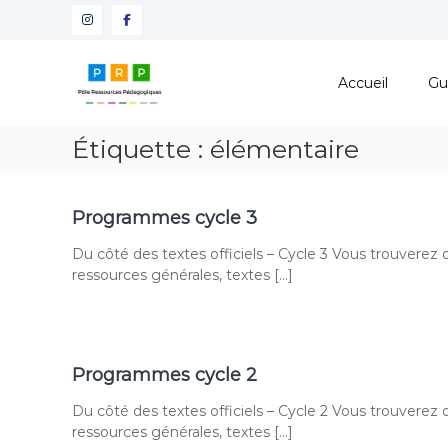
Aller
Instagram
Facebook
au
contenu
Pôle
Ressources
Accueil
Gu
Pédagogiques
Développer
Étiquette :
élémentaire
les
compétences
cognitives
Programmes cycle 3
de
vos
Du côté des textes officiels – Cycle 3 Vous trouvere
élèves
ressources générales, textes […]
Programmes cycle 2
Du côté des textes officiels – Cycle 2 Vous trouvere
ressources générales, textes […]