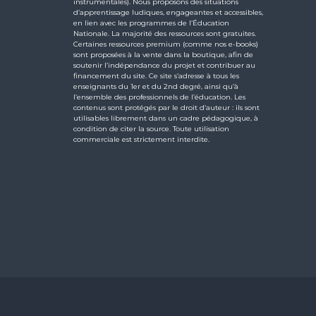
instrumentales). Nous proposons des situations
d’apprentissage ludiques, engageantes et accessibles,
en lien avec les programmes de l’Éducation
Nationale. La majorité des ressources sont gratuites.
Certaines ressources premium (comme nos e-books)
sont proposées à la vente dans la boutique, afin de
soutenir l’indépendance du projet et contribuer au
financement du site. Ce site s’adresse à tous les
enseignants du 1er et du 2nd degré, ainsi qu’à
l’ensemble des professionnels de l’éducation. Les
contenus sont protégés par le droit d’auteur : ils sont
utilisables librement dans un cadre pédagogique, à
condition de citer la source. Toute utilisation
commerciale est strictement interdite.