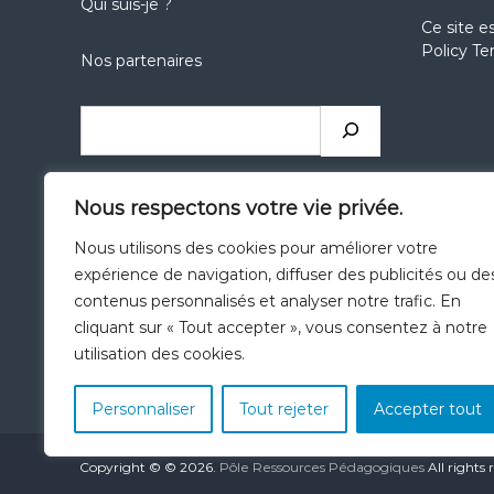
Qui suis-je ?
Ce site e
Policy
Te
Nos partenaires
Rechercher
réseaux
réseaux
réseaux
Nous respectons votre vie privée.
sociaux
sociaux
sociaux
Nous utilisons des cookies pour améliorer votre
expérience de navigation, diffuser des publicités ou de
Catégories
contenus personnalisés et analyser notre trafic. En
cliquant sur « Tout accepter », vous consentez à notre
utilisation des cookies.
Personnaliser
Tout rejeter
Accepter tout
Copyright © © 2026.
Pôle Ressources Pédagogiques
All rights