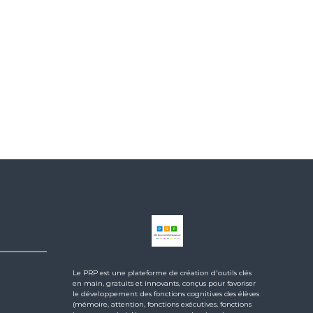
Le PRP est une plateforme de création d'outils clés
en main, gratuits et innovants, conçus pour favoriser
le développement des fonctions cognitives des élèves
(mémoire, attention, fonctions exécutives, fonctions