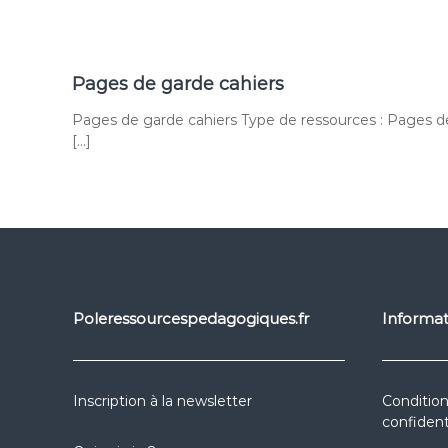
Pages de garde cahiers
Pages de garde cahiers Type de ressources : Pages de 
[…]
Poleressourcespedagogiques.fr
Informat
Inscription à la newsletter
Condition
confident