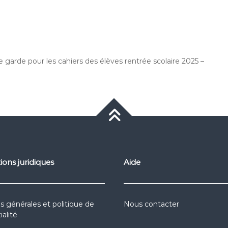
garde pour les cahiers des élèves rentrée scolaire 2025 –
ions juridiques
Aide
s générales et politique de
Nous contacter
ialité