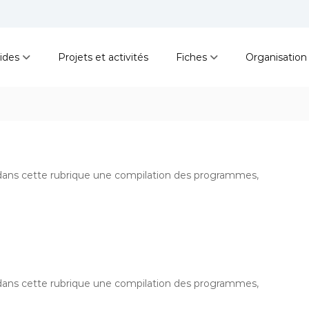
ides
Projets et activités
Fiches
Organisation
z dans cette rubrique une compilation des programmes,
z dans cette rubrique une compilation des programmes,