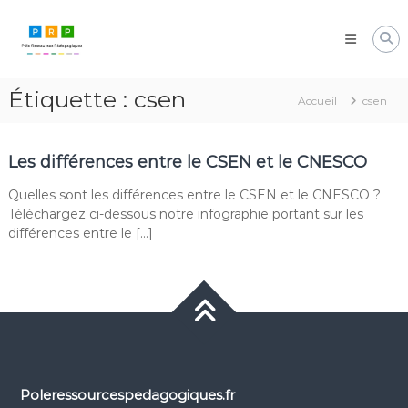
Aller
Pôle
au
Ressources
contenu
Pédagogiques
Développer
Étiquette :
csen
les
Accueil
csen
compétences
cognitives
de
Les différences entre le CSEN et le CNESCO
vos
élèves
Quelles sont les différences entre le CSEN et le CNESCO ?
Téléchargez ci-dessous notre infographie portant sur les
différences entre le […]
Poleressourcespedagogiques.fr