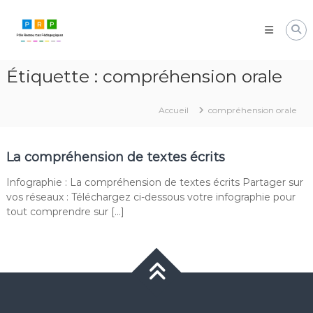
Aller
Pôle
au
Ressources
contenu
Pédagogiques
Développer
Étiquette :
compréhension orale
les
compétences
cognitives
Accueil
compréhension orale
de
vos
élèves
La compréhension de textes écrits
Infographie : La compréhension de textes écrits Partager sur
vos réseaux : Téléchargez ci-dessous votre infographie pour
tout comprendre sur […]