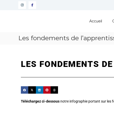
Pôle
Ressources
Accueil
Pédagogiques
Développer
Les fondements de l’apprenti
les
compétences
cognitives
de
vos
LES FONDEMENTS DE
élèves
Téléchargez ci-dessous
notre infographie portant sur les