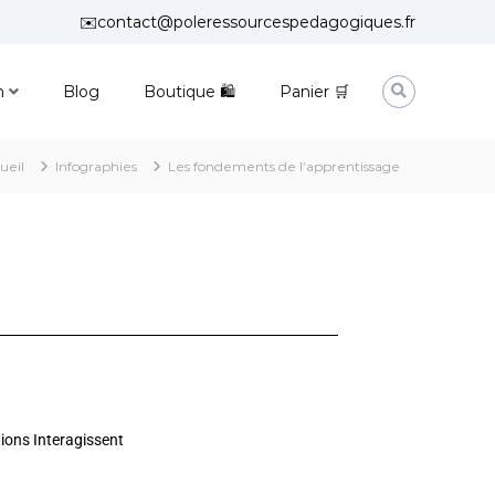
✉️contact@poleressourcespedagogiques.fr
n
Blog
Boutique 🛍
Panier 🛒
ueil
Infographies
Les fondements de l’apprentissage
tions Interagissent