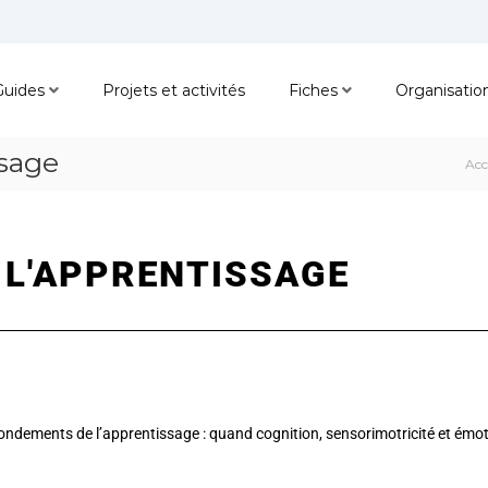
Guides
Projets et activités
Fiches
Organisatio
ssage
Acc
 L'APPRENTISSAGE
 fondements de l’apprentissage
: quand cognition, sensorimotricité et émo