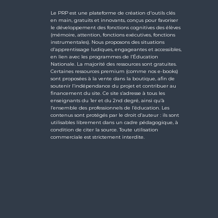
Le PRP est une plateforme de création d'outils clés
en main, gratuits et innovants, conçus pour favoriser
le développement des fonctions cognitives des élèves
(mémoire, attention, fonctions exécutives, fonctions
instrumentales). Nous proposons des situations
d’apprentissage ludiques, engageantes et accessibles,
en lien avec les programmes de l’Éducation
Nationale. La majorité des ressources sont gratuites.
Certaines ressources premium (comme nos e-books)
sont proposées à la vente dans la boutique, afin de
soutenir l’indépendance du projet et contribuer au
financement du site. Ce site s’adresse à tous les
enseignants du 1er et du 2nd degré, ainsi qu’à
l’ensemble des professionnels de l’éducation. Les
contenus sont protégés par le droit d’auteur : ils sont
utilisables librement dans un cadre pédagogique, à
condition de citer la source. Toute utilisation
commerciale est strictement interdite.