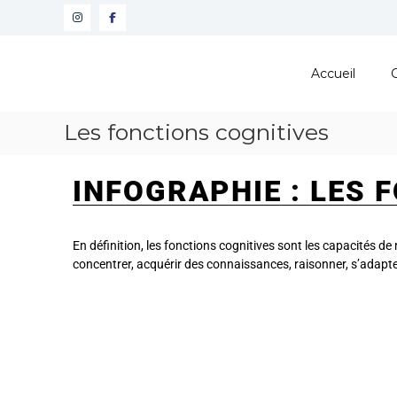
Pôle
Ressources
Accueil
Pédagogiques
Développer
Les fonctions cognitives
les
compétences
cognitives
INFOGRAPHIE : LES 
de
vos
élèves
En définition, les fonctions cognitives sont les capacités d
concentrer, acquérir des connaissances, raisonner, s’adapter 