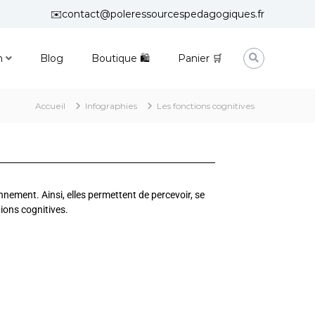
✉️contact@poleressourcespedagogiques.fr
n
Blog
Boutique 🛍
Panier 🛒
Accueil
Infographies
Les fonctions cognitives
nnement. Ainsi, elles permettent de percevoir, se
tions cognitives.