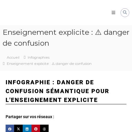
Pôle
Ressources
Pédagogiques
Développer
Enseignement explicite : ⚠️ danger
les
compétences
de confusion
cognitives
de
vos
Accueil
Infographies
élèves
Enseignement explicite : ⚠️ danger de confusion
INFOGRAPHIE : DANGER DE
CONFUSION SÉMANTIQUE POUR
L'ENSEIGNEMENT EXPLICITE
Partager sur vos réseaux :