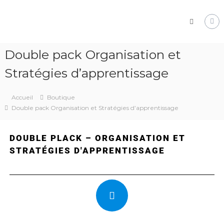
Pôle
Ressources
Pédagogiques
Développer
Double pack Organisation et
les
compétences
Stratégies d’apprentissage
cognitives
de
vos
Accueil
Boutique
élèves
Double pack Organisation et Stratégies d’apprentissage
DOUBLE PLACK – ORGANISATION ET
STRATÉGIES D'APPRENTISSAGE