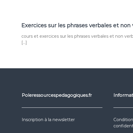
Exercices sur les phrases verbales et non
cours et exercices sur les phrases verbales et non ver
[…]
Poleressourcespedagogiques.fr
Informat
Inscription à la newsletter
Condition
confident