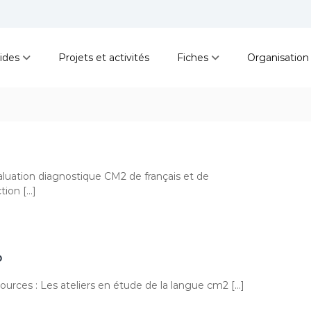
ides
Projets et activités
Fiches
Organisation
luation diagnostique CM2 de français et de
tion […]
P
ources : Les ateliers en étude de la langue cm2 […]