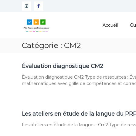
Aller
Instagram
Facebook
au
contenu
Pôle
Ressources
Accueil
Gu
Pédagogiques
Développer
Catégorie :
CM2
les
compétences
cognitives
Évaluation diagnostique CM2
de
vos
Évaluation diagnostique CM2 Type de ressources : Éva
élèves
mathématiques avec grille de compétences et correc
Les ateliers en étude de la langue du PR
Les ateliers en étude de la langue – Cm2 Type de ress