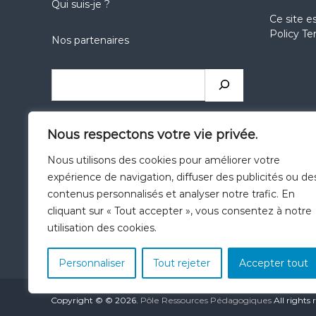
Qui suis-je ?
Ce site e
Policy
Te
Nos partenaires
Rechercher
réseaux
réseaux
réseaux
Nous respectons votre vie privée.
sociaux
sociaux
sociaux
Nous utilisons des cookies pour améliorer votre
expérience de navigation, diffuser des publicités ou de
Catégories
contenus personnalisés et analyser notre trafic. En
cliquant sur « Tout accepter », vous consentez à notre
utilisation des cookies.
Personnaliser
Tout rejeter
Accepter tout
Copyright © © 2026.
Pôle Ressources Pédagogiques
All rights