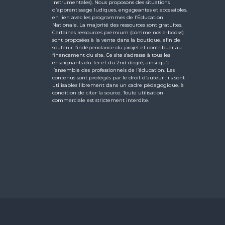
instrumentales). Nous proposons des situations
d’apprentissage ludiques, engageantes et accessibles,
en lien avec les programmes de l’Éducation
Nationale. La majorité des ressources sont gratuites.
Certaines ressources premium (comme nos e-books)
sont proposées à la vente dans la boutique, afin de
soutenir l’indépendance du projet et contribuer au
financement du site. Ce site s’adresse à tous les
enseignants du 1er et du 2nd degré, ainsi qu’à
l’ensemble des professionnels de l’éducation. Les
contenus sont protégés par le droit d’auteur : ils sont
utilisables librement dans un cadre pédagogique, à
condition de citer la source. Toute utilisation
commerciale est strictement interdite.