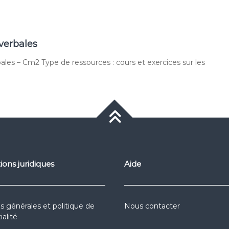
 verbales
bales – Cm2 Type de ressources : cours et exercices sur les
ions juridiques
Aide
s générales et politique de
Nous contacter
ialité