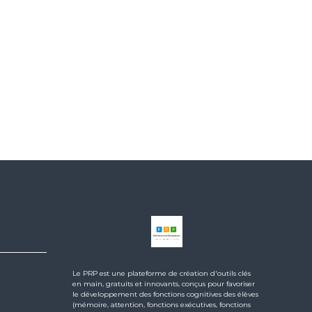
Le PRP est une plateforme de création d'outils clés
en main, gratuits et innovants, conçus pour favoriser
le développement des fonctions cognitives des élèves
(mémoire, attention, fonctions exécutives, fonctions