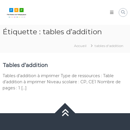
Aller
Pôle
au
Ressources
contenu
Pédagogiques
Développer
Étiquette :
tables d’addition
les
compétences
cognitives
Accueil
tables d'addition
de
vos
élèves
Tables d’addition
Tables d’addition à imprimer Type de ressources : Table
d’addition à imprimer Niveau scolaire : CP, CE1 Nombre de
pages : 1 […]