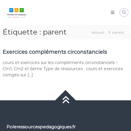
Aller
Pôle
au
Ressources
contenu
Pédagogiques
Développer
Étiquette :
parent
les
Accueil
parent
compétences
cognitives
de
Exercices compléments circonstanciels
vos
élèves
cours et exercices sur les compléments circonstanciels –
Cm1, Cm2 et 6ème Type de ressources : cours et exercices
corrigés sur […]
Poleressourcespedagogiques.fr