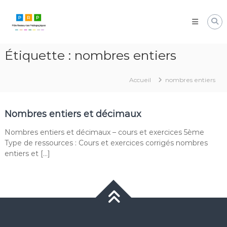
Aller
Pôle
au
Ressources
contenu
Pédagogiques
Développer
Étiquette :
nombres entiers
les
compétences
cognitives
Accueil
nombres entiers
de
vos
élèves
Nombres entiers et décimaux
Nombres entiers et décimaux – cours et exercices 5ème
Type de ressources : Cours et exercices corrigés nombres
entiers et […]