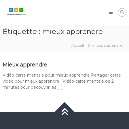
Aller
Pôle
au
Ressources
contenu
Pédagogiques
Développer
Étiquette :
mieux apprendre
les
compétences
cognitives
Accueil
mieux apprendre
de
vos
élèves
Mieux apprendre
Vidéo-carte mentale pour mieux apprendre Partager cette
vidéo pour mieux apprendre : Vidéo-carte mentale de 2
minutes pour découvrir les […]