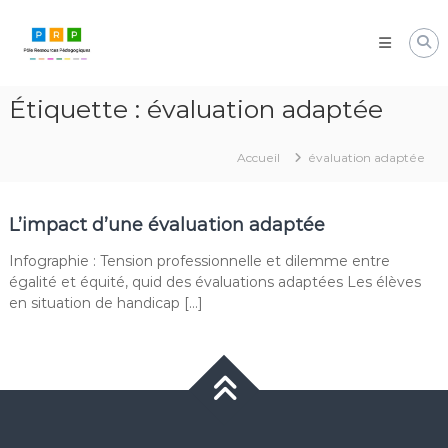
Aller
Pôle
au
Ressources
contenu
Pédagogiques
Développer
Étiquette :
évaluation adaptée
les
compétences
cognitives
Accueil
évaluation adaptée
de
vos
élèves
L’impact d’une évaluation adaptée
Infographie : Tension professionnelle et dilemme entre
égalité et équité, quid des évaluations adaptées Les élèves
en situation de handicap […]