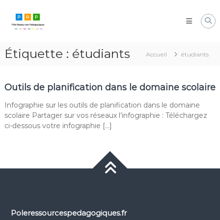
Aller
Pôle
au
Ressources
contenu
Pédagogiques
Développer
Étiquette :
étudiants
les
Accueil
étudiants
compétences
cognitives
de
Outils de planification dans le domaine scolaire
vos
élèves
Infographie sur les outils de planification dans le domaine
scolaire Partager sur vos réseaux l’infographie : Téléchargez
ci-dessous votre infographie […]
Poleressourcespedagogiques.fr