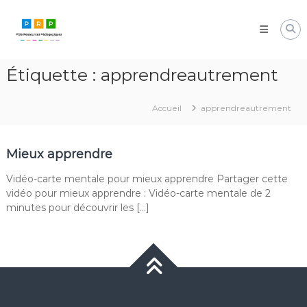
Aller
Pôle
au
Ressources
contenu
Pédagogiques
Développer
Étiquette :
apprendreautrement
les
compétences
cognitives
Accueil
apprendreautrement
de
vos
élèves
Mieux apprendre
Vidéo-carte mentale pour mieux apprendre Partager cette
vidéo pour mieux apprendre : Vidéo-carte mentale de 2
minutes pour découvrir les […]