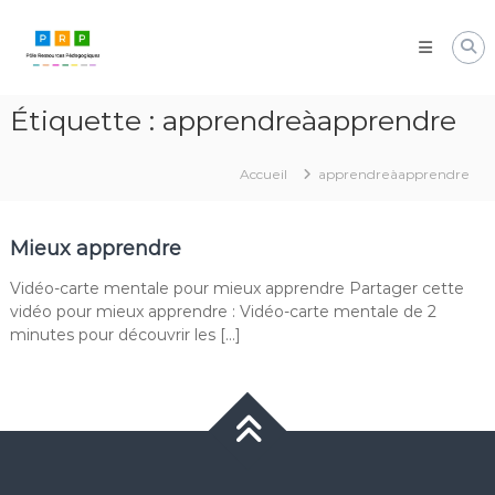
Aller
Pôle
au
Ressources
contenu
Pédagogiques
Développer
Étiquette :
apprendreàapprendre
les
compétences
cognitives
Accueil
apprendreàapprendre
de
vos
élèves
Mieux apprendre
Vidéo-carte mentale pour mieux apprendre Partager cette
vidéo pour mieux apprendre : Vidéo-carte mentale de 2
minutes pour découvrir les […]